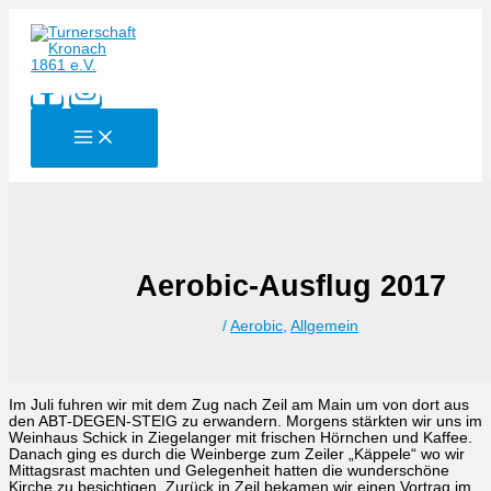
Zum
Inhalt
springen
Aerobic-Ausflug 2017
/
Aerobic
,
Allgemein
Im Juli fuhren wir mit dem Zug nach Zeil am Main um von dort aus
den ABT-DEGEN-STEIG zu erwandern. Morgens stärkten wir uns im
Weinhaus Schick in Ziegelanger mit frischen Hörnchen und Kaffee.
Danach ging es durch die Weinberge zum Zeiler „Käppele“ wo wir
Mittagsrast machten und Gelegenheit hatten die wunderschöne
Kirche zu besichtigen. Zurück in Zeil bekamen wir einen Vortrag im