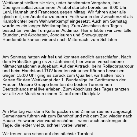
Wettkampf stellten sie sich, unter bestimmten Vorgaben, ihre
Übungen selbst zusammen. Anabel startete bereits um 8:00 Uhr,
Leni, Hannah und Francesca gegen Mittag. Wir fuhren aber alle
gleich mit, um Anabel anzufeuern. Edith war in der Zwischenzeit als
Kampfrichter beim Wahlwettkampf eingesetzt. Auch am Samstag
wurde es ein langer Wettkampftag. Zum Abschluss des Tages
besuchten wir die Turngala im Audimax. Hier erlebten wir zwei tolle
Stunden, mit Akrobaten, Jongleuren und Showgruppen.
Hundemüde kamen wir erst nach Mitternacht zum Schlafen.
Am Sonntag hatten wir frei und konnten endlich ausschlafen. Nach
dem Frühstück ging es zur Jahninsel, hier waren verschiedene
Mitmachstationen aufgebaut. Auf der Airtrack, beim Rolladorparcour
und beim Handstand-TÜV konnten wir unser Können beweisen.
Gegen 15:00 Uhr ging es zurück zum Quartier, wir hatten noch
Karten für den Wettkampf der 1. Bundesliga im Gerätturnen der
Frauen. Unsere Gruppe konnten die besten Turnerinnen
Deutschlands mal live erleben. Zum Abschluss des Tages tanzten
wir alle zur Musik von einem DJ auf dem Duldplatz.
Am Montag war dann Kofferpacken und Zimmer räumen angesagt.
Gemeinsam fuhren wir zum Bahnhof und mit dem Zug wieder nach
Hause. Es waren vier wunderschöne – wenn auch anstrengende –
Tage, die leider viel zu schnell vorbei waren.
Wir freuen uns schon auf das nächste Turnfest.