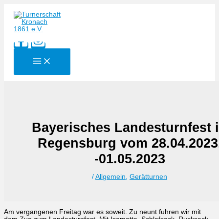
Zum
Inhalt
springen
Bayerisches Landesturnfest 
Regensburg vom 28.04.2023
-01.05.2023
/
Allgemein
,
Gerätturnen
Am vergangenen Freitag war es soweit. Zu neunt fuhren wir mit