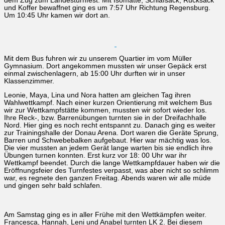
dem Zug zum Landesturnfest. Mit Isomatte, Schlafsack, Rucksack
und Koffer bewaffnet ging es um 7:57 Uhr Richtung Regensburg.
Um 10:45 Uhr kamen wir dort an.
Mit dem Bus fuhren wir zu unserem Quartier im vom Müller
Gymnasium. Dort angekommen mussten wir unser Gepäck erst
einmal zwischenlagern, ab 15:00 Uhr durften wir in unser
Klassenzimmer.
Leonie, Maya, Lina und Nora hatten am gleichen Tag ihren
Wahlwettkampf. Nach einer kurzen Orientierung mit welchem Bus
wir zur Wettkampfstätte kommen, mussten wir sofort wieder los.
Ihre Reck-, bzw. Barrenübungen turnten sie in der Dreifachhalle
Nord. Hier ging es noch recht entspannt zu. Danach ging es weiter
zur Trainingshalle der Donau Arena. Dort waren die Geräte Sprung,
Barren und Schwebebalken aufgebaut. Hier war mächtig was los.
Die vier mussten an jedem Gerät lange warten bis sie endlich ihre
Übungen turnen konnten. Erst kurz vor 18: 00 Uhr war ihr
Wettkampf beendet. Durch die lange Wettkampfdauer haben wir die
Eröffnungsfeier des Turnfestes verpasst, was aber nicht so schlimm
war, es regnete den ganzen Freitag. Abends waren wir alle müde
und gingen sehr bald schlafen.
Am Samstag ging es in aller Frühe mit den Wettkämpfen weiter.
Francesca, Hannah, Leni und Anabel turnten LK 2. Bei diesem