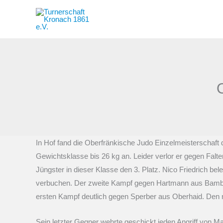
Zum
Inhalt
springen
In Hof fand die Oberfränkische Judo Einzelmeisterschaft 
Gewichtsklasse bis 26 kg an. Leider verlor er gegen Falt
Jüngster in dieser Klasse den 3. Platz. Nico Friedrich bele
verbuchen. Der zweite Kampf gegen Hartmann aus Bamberg
ersten Kampf deutlich gegen Sperber aus Oberhaid. Den n
Sein letzter Gegner wehrte geschickt jeden Angriff von Ma