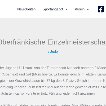
Neuigkeiten
Sportangebot
Verein
Oberfränkische Einzelmeisterschaf
/
Judo
der Jugend U 11 statt. Von der Turnerschaft Kronach nahmen 2 Mädchen
er (Oberhaid) und Sat (Münchberg). Er konnte jedoch im letzten Kamp
gte in der Gewichtsklasse bis 37 kg den 3. Platz . Gleich im ersten Ka
 ging verloren. Zum letzten Mal auf der Matte gewann er mit Halte
ächsten Kampf konnte er trotz Führung leider nicht gewinnen.
x Bülling ab, daher gab es ein Unentschieden. Max Bülling belegte dam