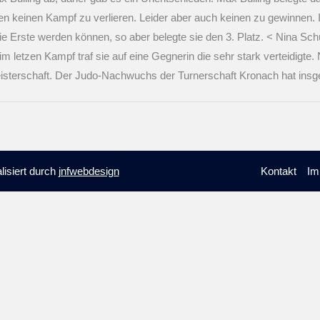
innen keinen Kampf zu verlieren. Leider aber auch keinen zu gewinnen
e Erste werden können, so aber belegte sie den 3. Platz. < Nina Sch
im letzen Kampf traf sie auf eine Gegnerin die sehr stark verteidigt
sterschaft. Der Judo-Nachwuchs der Turnerschaft Kronach hat insge
alisiert durch
jnfwebdesign
Kontakt
Im