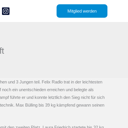
Mitglied werden
t
 und 3 Jungen teil. Felix Radlo trat in der leichtesten
f noch ein unentschieden erreichen und belegte als
mpf führte er und konnte letztlich den Sieg nicht für sich
technik. Max Bülling bis 39 kg kämpfend gewann seinen
it den zweiten Platz. Laura Friedrich startete bis 32 kg