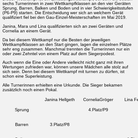
sechs Turnerinnen in zwei Wettkampfklassen an den vier Geräten
Sprung, Barren, Balken und Boden und in vier Schwierigkeitsstufen
(P6-P9) starten. Die Entscheidung wer sich an welchem Gerät
qualifiziert fiel bei den Gau-Einzel-Meisterschaften im Mai 2019.
Janina, Mara und Lina qualifizierten sich an zwei Geräten und
Cornelia an einem Gerät.
Da bei diesem Wettkampf nur die Besten der jeweiligen
Wettkampfklassen an den Start gingen, lagen die einzelnen Plätze
sehr eng zusammen. Manchmal trennten die Turnerinnen nur ein
oder zwei Zehntel von einem Platz auf dem Siegerpodest.
Auch wenn die Eine oder Andere vielleicht nicht ganz mit ihren
Wertungen zufrieden war, können unsere Mädchen alle stolz auf
sich sein. Denn bei diesem Wettkampf mit turnen zu dürfen, ist
schon eine Superleistung.
Alle Turnerinnen erhielten eine Urkunde. Die Sieger bekamen
zusätzlich noch einen Pokal.
Janina Hellgeth
CorneliaGröger
Lina F
Sprung
4.Platz/P9
Barren
3.Platz/P8