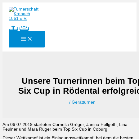
Zum
Inhalt
springen
Unsere Turnerinnen beim To
Six Cup in Rödental erfolgrei
/
Gerätturnen
Am 06.07.2019 starteten Cornelia Gröger, Janina Hellgeth, Lina
Feulner und Mara Rüger beim Top Six Cup in Coburg.
Dieser Wettkampf ist ein Einladungswettkampf, bei dem die besten