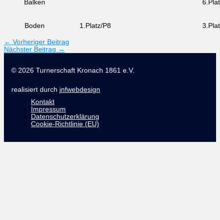
Balken
6.Pla
Boden
1.Platz/P8
3.Pla
←
Vorheriger Beitrag
Nächster Beitrag
→
© 2026 Turnerschaft Kronach 1861 e.V.
realisiert durch
jnfwebdesign
Kontakt
Impressum
Datenschutzerklärung
Cookie-Richtlinie (EU)