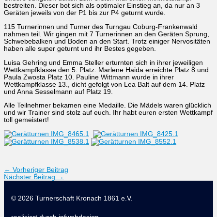
bestreiten. Dieser bot sich als optimaler Einstieg an, da nur an 3
Geräten jeweils von der P1 bis zur P4 geturnt wurde.
115 Turnerinnen und Turner des Turngau Coburg-Frankenwald
nahmen teil. Wir gingen mit 7 Turnerinnen an den Geräten Sprung,
Schwebebalken und Boden an den Start. Trotz einiger Nervositäten
haben alle super geturnt und ihr Bestes gegeben.
Luisa Gehring und Emma Steller erturnten sich in ihrer jeweiligen
Wettkampfklasse den 5. Platz. Marlene Haida erreichte Platz 8 und
Paula Zwosta Platz 10. Pauline Wittmann wurde in ihrer
Wettkampfklasse 13., dicht gefolgt von Lea Balt auf dem 14. Platz
und Anna Sesselmann auf Platz 19.
Alle Teilnehmer bekamen eine Medaille. Die Mädels waren glücklich
und wir Trainer sind stolz auf euch. Ihr habt euren ersten Wettkampf
toll gemeistert!
←
Vorheriger Beitrag
Nächster Beitrag
→
© 2026 Turnerschaft Kronach 1861 e.V.