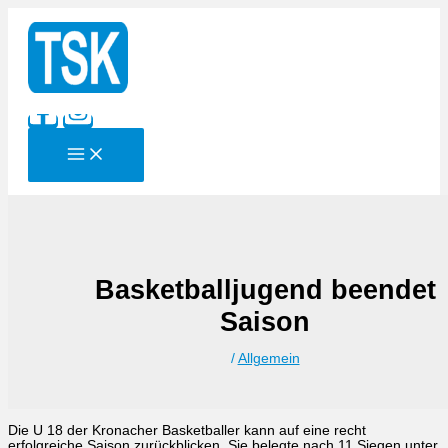
Zum
Inhalt
springen
Basketballjugend beendet
Saison
/
Allgemein
Die U 18 der Kronacher Basketballer kann auf eine recht
erfolgreiche Saison zurückblicken. Sie belegte nach 11 Siegen unter