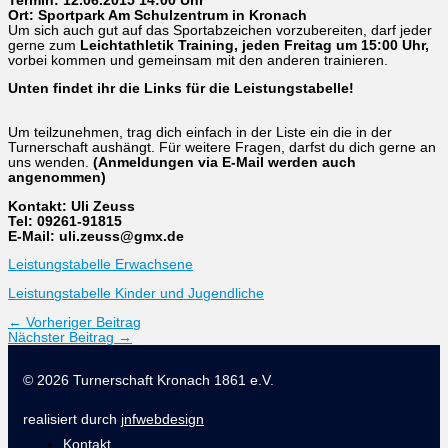
Termin: 12.06.2015 14:00 Uhr
Ort: Sportpark Am Schulzentrum in Kronach
Um sich auch gut auf das Sportabzeichen vorzubereiten, darf jeder
gerne zum
Leichtathletik Training, jeden Freitag um 15:00 Uhr,
vorbei kommen und gemeinsam mit den anderen trainieren.
Unten findet ihr die Links für die Leistungstabelle!
Um teilzunehmen, trag dich einfach in der Liste ein die in der
Turnerschaft aushängt. Für weitere Fragen, darfst du dich gerne an
uns wenden.
(Anmeldungen via E-Mail werden auch
angenommen)
Kontakt: Uli Zeuss
Tel: 09261-91815
E-Mail: uli.zeuss@gmx.de
Leistungstabelle Erwachsene
Leistungstabelle Kinder und Jugendliche
←
Vorheriger Beitrag
Nächster Beitrag
→
© 2026 Turnerschaft Kronach 1861 e.V.
realisiert durch
jnfwebdesign
Kontakt