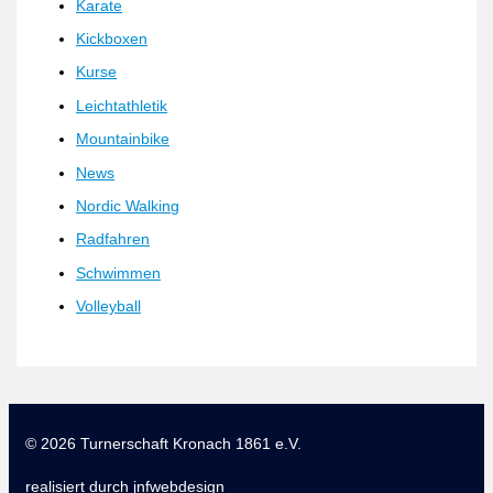
Karate
Kickboxen
Kurse
Leichtathletik
Mountainbike
News
Nordic Walking
Radfahren
Schwimmen
Volleyball
© 2026 Turnerschaft Kronach 1861 e.V.
realisiert durch
jnfwebdesign