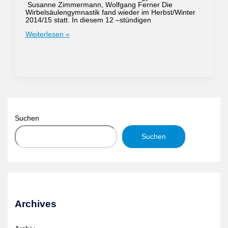
Susanne Zimmermann, Wolfgang Ferner Die
Wirbelsäulengymnastik fand wieder im Herbst/Winter
2014/15 statt. In diesem 12 –stündigen
Jahresbericht
Weiterlesen »
Wirbelsäulengymnastik
Suchen
Suchen
Archives